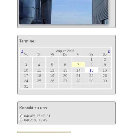
Termine
<
August 2026
>
ntag
enstag
ttwoch
nnerstag
eitag
mstag
nntag
Mo
Di
Mi
Do
Fr
Sa
So
1
2
3
4
5
6
7
8
9
10
11
12
13
14
15
16
17
18
19
20
21
22
23
24
25
26
27
28
29
30
31
Kontakt zu uns
040/85 15 98 31
040/570 73 49