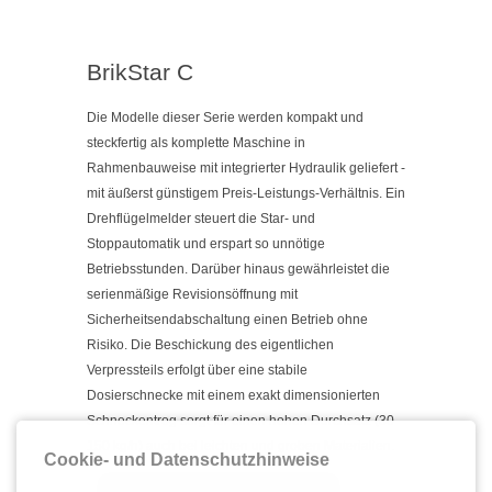
BrikStar C
Die Modelle dieser Serie werden kompakt und
steckfertig als komplette Maschine
in
Rahmenbauweise mit integrierter Hydraulik geliefert -
mit äußerst günstigem
Preis-Leistungs-Verhältnis. Ein
Drehflügelmelder steuert die Star- und
Stoppautomatik und erspart so unnötige
Betriebsstunden. Darüber hinaus
gewährleistet die
serienmäßige Revisionsöffnung mit
Sicherheitsendabschaltung
einen Betrieb ohne
Risiko. Die Beschickung des eigentlichen
Verpressteils
erfolgt über eine stabile
Dosierschnecke mit einem exakt dimensionierten
Schneckentrog sorgt für einen hohen Durchsatz (30-
150 kg/h) auch bei leichten
und groben Materialien.
Cookie- und Datenschutzhinweise