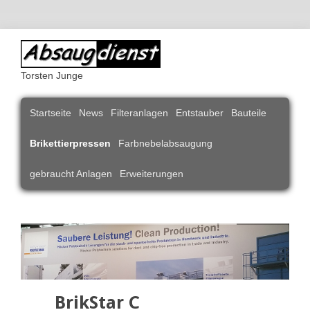
Torsten Junge
Navigation
Startseite
News
Filteranlagen
Entstauber
Bauteile
überspringen
Brikettierpressen
Farbnebelabsaugung
gebraucht Anlagen
Erweiterungen
BrikStar C