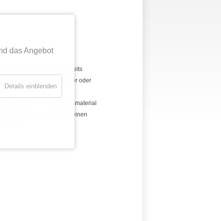
nd das Angebot
ekt für die Nachrüstung bereits
ten Unterbau unter
Entstauber oder
Details einblenden
iefert, wodurch sich die
 variieren je nach
Ausgangsmaterial
l oder gegen Mehrpreis über einen
iebszeiten.