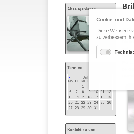
Bri
Absauganlagen
Cookie- und Dat
Bri
Diese Webseite v
zu verbessern, hie
Die Bri
vorhand
Technis
Filtera
Montage
Termine
bei gle
Drehflü
<
Juli 2026
>
ntag
enstag
ttwoch
nnerstag
eitag
mstag
nntag
Mo
Di
Mi
Do
Fr
Sa
So
1
2
3
4
5
6
7
8
9
10
11
12
13
14
15
16
17
18
19
20
21
22
23
24
25
26
27
28
29
30
31
Kontakt zu uns