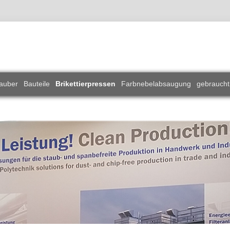
auber
Bauteile
Brikettierpressen
Farbnebelabsaugung
gebraucht