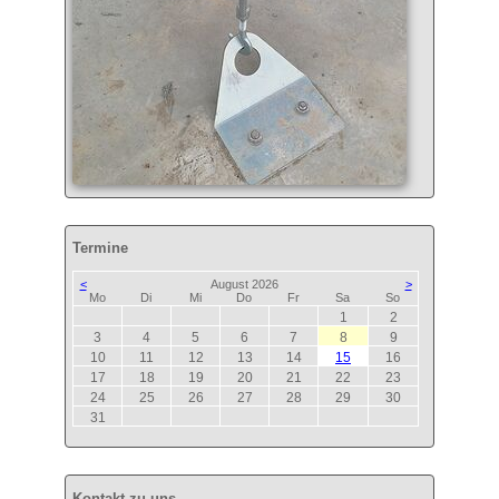
Termine
<
August 2026
>
ntag
enstag
ttwoch
nnerstag
eitag
mstag
nntag
Mo
Di
Mi
Do
Fr
Sa
So
1
2
3
4
5
6
7
8
9
10
11
12
13
14
15
16
17
18
19
20
21
22
23
24
25
26
27
28
29
30
31
Kontakt zu uns