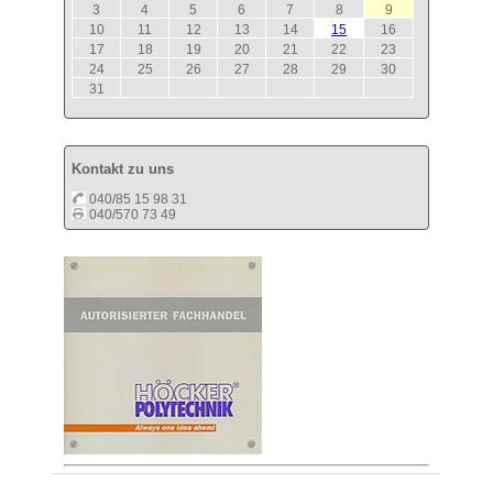
3
4
5
6
7
8
9
10
11
12
13
14
15
16
17
18
19
20
21
22
23
24
25
26
27
28
29
30
31
Kontakt zu uns
040/85 15 98 31
040/570 73 49