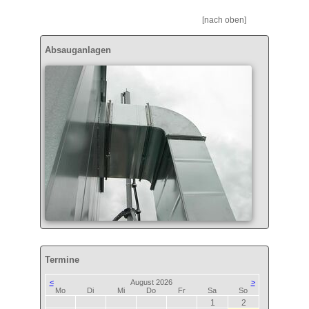
[nach oben]
Absauganlagen
Termine
<
August 2026
>
ntag
enstag
ttwoch
nnerstag
eitag
mstag
nntag
Mo
Di
Mi
Do
Fr
Sa
So
1
2