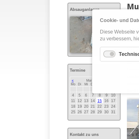
Mul
Absauganlagen
Cookie- und Dat
Die Mul
optimal
Diese Webseite v
zu verbessern, hie
Vom kom
Gehäuse
Technis
Rasterm
handwer
Unterne
Termine
Ventila
<
Mai 2026
>
erhebli
ntag
enstag
ttwoch
nnerstag
eitag
mstag
nntag
Mo
Di
Mi
Do
Fr
Sa
So
1
2
3
durch 
4
5
6
7
8
9
10
11
12
13
14
15
16
17
18
19
20
21
22
23
24
25
26
27
28
29
30
31
Kontakt zu uns