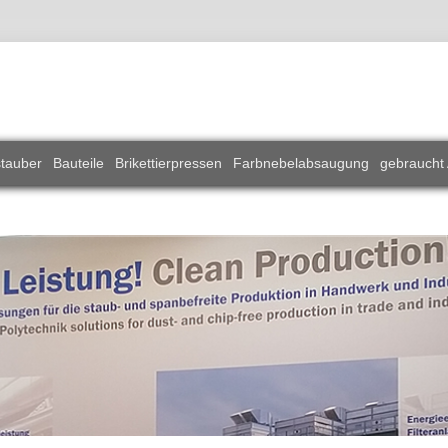
stauber
Bauteile
Brikettierpressen
Farbnebelabsaugung
gebraucht