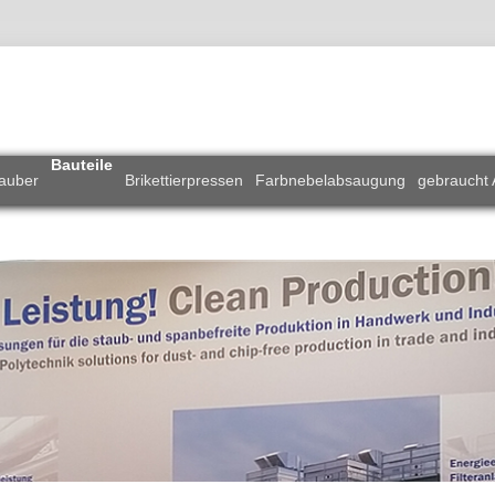
Bauteile
auber
Brikettierpressen
Farbnebelabsaugung
gebraucht 