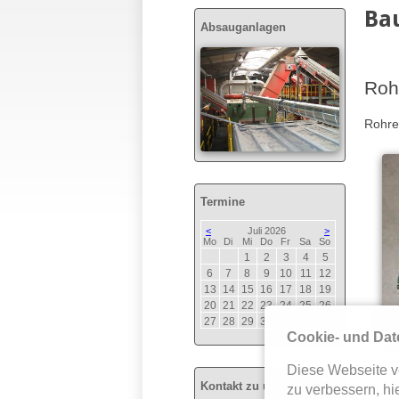
Bau
Absauganlagen
Roh
Rohre
Termine
<
Juli 2026
>
ntag
enstag
ttwoch
nnerstag
eitag
mstag
nntag
Mo
Di
Mi
Do
Fr
Sa
So
1
2
3
4
5
6
7
8
9
10
11
12
13
14
15
16
17
18
19
20
21
22
23
24
25
26
27
28
29
30
31
Cookie- und Dat
Sc
Diese Webseite v
Kontakt zu uns
zu verbessern, hie