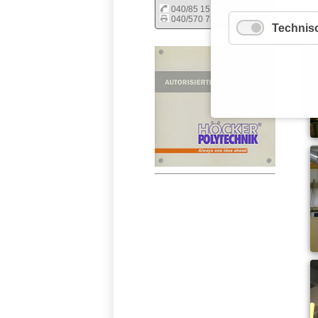
Uns
040/85 15 98 31
040/570 73 49
Technis