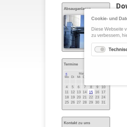
Do
Absauganlagen
Cookie- und Dat
Dow
Diese Webseite v
zu verbessern, hie
U
Technis
Termine
<
Mai 2026
>
ntag
enstag
ttwoch
nnerstag
eitag
mstag
nntag
Mo
Di
Mi
Do
Fr
Sa
So
1
2
3
4
5
6
7
8
9
10
11
12
13
14
15
16
17
18
19
20
21
22
23
24
25
26
27
28
29
30
31
Kontakt zu uns