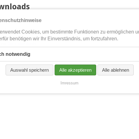
wnloads
enschutzhinweise
nloads
erwendet Cookies, um bestimmte Funktionen zu ermöglichen u
rfür benötigen wir Ihr Einverständnis, um fortzufahren.
nser
Sammelprospekt
.
ch notwendig
Auswahl speichern
Alle akzeptieren
Alle ablehnen
Imressum