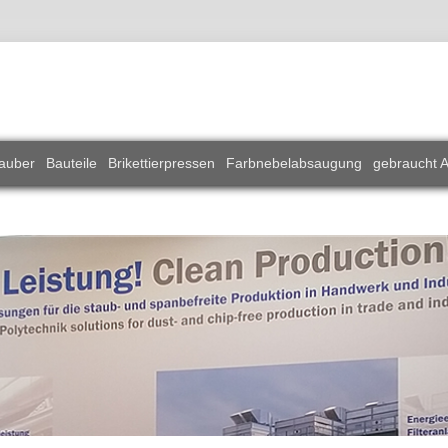
auber
Bauteile
Brikettierpressen
Farbnebelabsaugung
gebraucht 