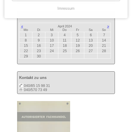
Imressum
Termine
<
April 2024
>
ntag
enstag
ttwoch
nnerstag
eitag
mstag
nntag
Mo
Di
Mi
Do
Fr
Sa
So
1
2
3
4
5
6
7
8
9
10
11
12
13
14
15
16
17
18
19
20
21
22
23
24
25
26
27
28
29
30
Kontakt zu uns
040/85 15 98 31
040/570 73 49