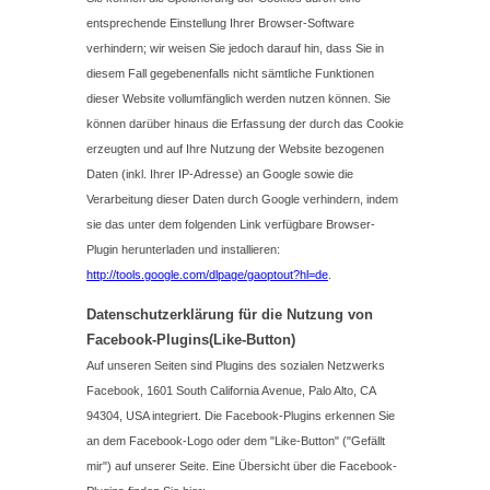
entsprechende Einstellung Ihrer Browser-Software
verhindern; wir weisen Sie jedoch darauf hin, dass Sie in
diesem Fall gegebenenfalls nicht sämtliche Funktionen
dieser Website vollumfänglich werden nutzen können. Sie
können darüber hinaus die Erfassung der durch das Cookie
erzeugten und auf Ihre Nutzung der Website bezogenen
Daten (inkl. Ihrer IP-Adresse) an Google sowie die
Verarbeitung dieser Daten durch Google verhindern, indem
sie das unter dem folgenden Link verfügbare Browser-
Plugin herunterladen und installieren:
http://tools.google.com/dlpage/gaoptout?hl=de
.
Datenschutzerklärung für die Nutzung von
Facebook-Plugins(Like-Button)
Auf unseren Seiten sind Plugins des sozialen Netzwerks
Facebook, 1601 South California Avenue, Palo Alto, CA
94304, USA integriert. Die Facebook-Plugins erkennen Sie
an dem Facebook-Logo oder dem "Like-Button" ("Gefällt
mir") auf unserer Seite. Eine Übersicht über die Facebook-