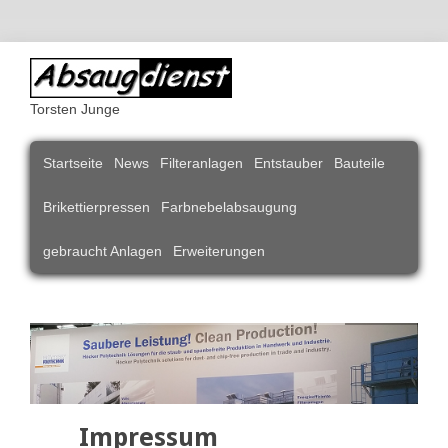
Torsten Junge
Navigation
Startseite
News
Filteranlagen
Entstauber
Bauteile
überspringen
Brikettierpressen
Farbnebelabsaugung
gebraucht Anlagen
Erweiterungen
Impressum